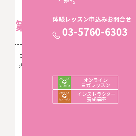
規約
体験レッスン申込みお問合せ
第３８回：インストラ
03-5760-6303
こんにちは。
火曜日の骨盤ヨガと股関節リラックスヨガを担当して
オンライン
ヨガレッスン
インストラクター
養成講座