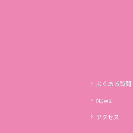
03-5760-6303
s
受付時間 9:00〜13:00
LINE
メール
ター紹介
スケジュール・クラス
料金表
よくある質問
アクセス
よくある質問
コラム
News
アクセス