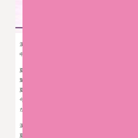
漢方養生指導士、養生薬膳アドバイザーの資格を持ち
中でも多いのが疲れとストレス。
夏の暑さが増し体力が消耗したりイライラしやすい時
葉があり冬の病は夏治すと言われています。
夏は１年分の気(エネルギー)を貯える大切な季節。
今回のワークショップでは疲れた時、ストレスがたまっ
か、夏バテ予防のお話と共にお伝えします。
漢方＝漢方薬、難しいとよく言われますが、分かりやす
夏の暑さに負けないで元気に楽しく夏を過ごし健康貯