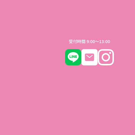
クター池原成子
受付時間 9:00〜13:00
している、池原成子です。
、スタジオがオープンした時から比べると、それはそれは見違
た、気持ちよく取れるようになった、できるようになったと実
解消しているのも実感していると、レッスン終わりに私に嬉し