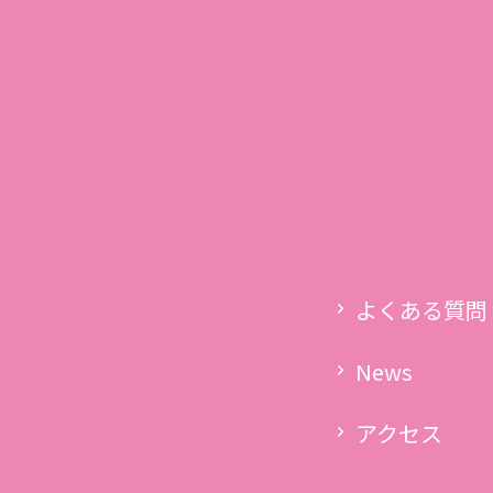
03-5760-6303
s
受付時間 9:00〜13:00
LINE
メール
ター紹介
スケジュール・クラス
料金表
よくある質問
アクセス
よくある質問
コラム
News
アクセス