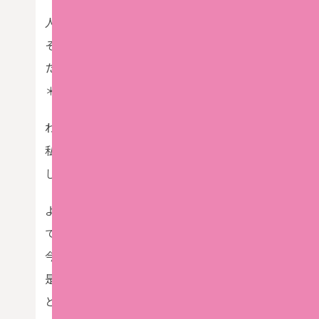
人生、山あり谷ありですが、悩みは少ない方がいいで
そんな皆様から、最近のレッスンでダウンドッグ（下
た。
＊ご自身の筆記用具(ペンや鉛筆)をお持ちください。
わかります。
私も初めてダウンドッグをした時は、何をしていて、
しかも、よくするアーサナだし、クラスによっては何
よくわからないまま、何が気持ちいいのかわからない
でも本当は、とっても気持ちがいいアーサナなんです
今は私の1番好きなアーサナです。
是非とも、皆様にもちょー気持ちよくこのアーサナを
というとこで、しっかり解説とダウンドッグを安定し