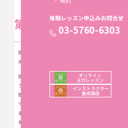
規約
体験レッスン申込みお問合せ
第３６回：インストラ
03-5760-6303
皆様こんちは！
水曜日 9:30〜10:30アロマリラックスヨガを担当
オンライン
皆様の様子をいつも見させていただいているのですが
ヨガレッスン
うにアーサナをとれていけてる姿に感動してます！
インストラクター
養成講座
皆様もきっと、昔に比べ、アーサナが取りやすくなっ
ている方も多いのではないでしょうか。
また、スタジオに通う前に抱えていた悩みも少しずつ
をくださる方も沢山で、嬉しい限りです。