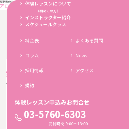
体験レッスンについて
（初めての方）
オンライン
養成講座
インストラクター紹介
スケジュールクラス
コラム
料金表
よくある質問
コラム
News
採用情報
アクセス
第１０回：インストラクター名木田弓音
規約
こんにちは！
体験レッスン申込みお問合せ
第10回目のコラム担当の名木田弓音です。
03-5760-6303
金曜日11:00～12:00 「リラックス&コンディショニン
グ」
受付時間 9:00〜13:00