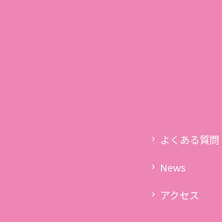
03-5760-6303
s
受付時間 9:00〜13:00
LINE
メール
ター紹介
スケジュール・クラス
料金表
よくある質問
アクセス
よくある質問
News
News
アクセス