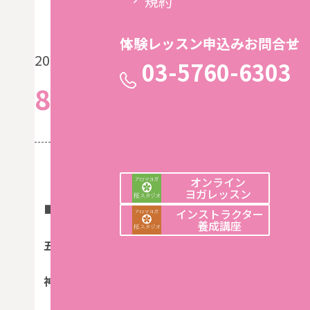
規約
体験レッスン申込みお問合せ
2026.7.30
休館日・ インストラクター代行
03-5760-6303
8月代行、休講情報
《桜スタジオ》
オンライン
ヨガレッスン
■8/1（土）
インストラクター
養成講座
五感を研ぎ澄ますヨガ
10:15〜11:15
神山智世先生
→
金子和先生