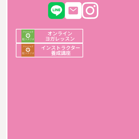
ご用意しました。ぜひご参加ください。
9:30〜9:50 瞑想ヨガ
オンライン
ヨガレッスン
斎藤 慶先生
インストラクター
養成講座
9:50〜10:10 ほぐしヨガ
清水 由紀子先生
10:10〜10:30 ピラティス
名木田 弓音先生
10:30〜11:30 懇親会
小川珈琲のお菓子とコーヒーをご用意しております