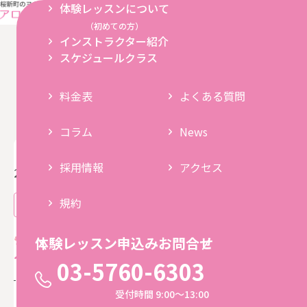
体験レッスンについて
（初めての方）
オンライン
養成講座
インストラクター紹介
スケジュールクラス
News
料金表
よくある質問
コラム
News
採用情報
アクセス
2026.6.26
規約
その他のお知らせ
2026年7月14日桜スタジオ10周年記念
体験レッスン申込みお問合せ
～つなぐレッスン
03-5760-6303
受付時間 9:00〜13:00
感謝の気持ちを込めて、この日だけの特別イベントを