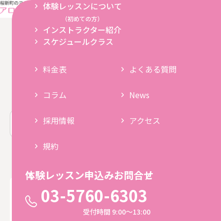
体験レッスンについて
（初めての方）
オンライン
養成講座
インストラクター紹介
スケジュールクラス
News一覧
料金表
よくある質問
コラム
News
採用情報
アクセス
その他のお知らせ
規約
体験レッスン申込みお問合せ
03-5760-6303
2026.07.30
その他のお知らせ
受付時間 9:00〜13:00
8月レッスン担当週変更のお知らせ