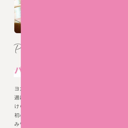
2
Point
バラエティーに富んだクラス
ヨガ、ピラティス、バレエと、バリエーション豊
週に 35本 あるレッスンの中から、ライフスタ
けられます。
初心者から経験者まで、レベルや気分に合わせて
みやすい桜スタジオのレッスン。