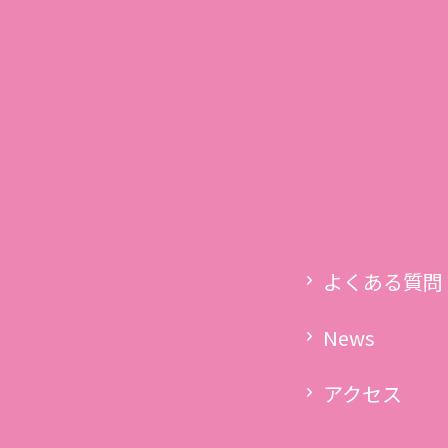
03-5760-6303
s
受付時間 9:00〜13:00
LINE
メール
ター紹介
スケジュール・クラス
料金表
よくある質問
アクセス
よくある質問
News
アクセス