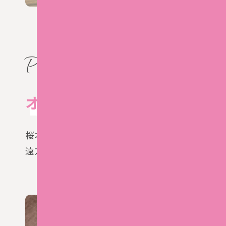
4
Point
オンラインレッスンも充実
桜オンラインなら、ご自宅がヨガスタジオに。
遠方でも忙しくても、画面越しの丁寧なサポート